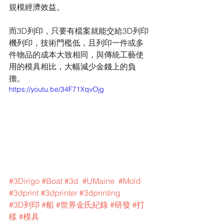
規模經濟效益。
​而3D列印，只要有檔案就能交給3D列印
機列印，技術門檻低，且列印一件或多
件物品的成本大致相同，與傳統工藝使
用的模具相比，大幅減少金錢上的負
擔。
https://youtu.be/34F71XqvOjg
#3Dirigo
#Boat
#3d
#UMaine
#Mold
#3dprint
#3dprinter
#3dprinting
#3D列印
#船
#世界金氏紀錄
#研發
#打
樣
#模具